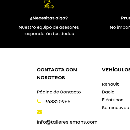
¿Necesitas algo?
Pru
Nuestro equipo de asesores
No impor
responderán tus dudas
CONTACTA CON
VEHÍCULO
NOSOTROS
Renault
Página de Contacto
Dacia
Eléctricos
968820966
Seminuevos
info@tallereslemans.com