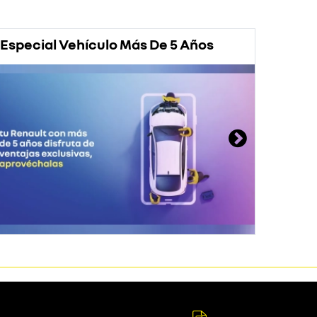
Especial Vehículo Más De 5 Años
Prom
Rena