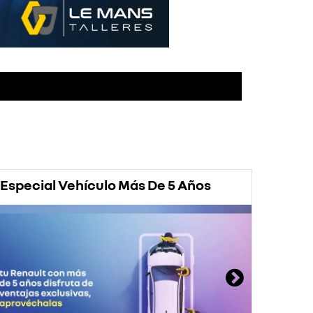
Especial Vehículo Más De 5 Años
Prom
Rena