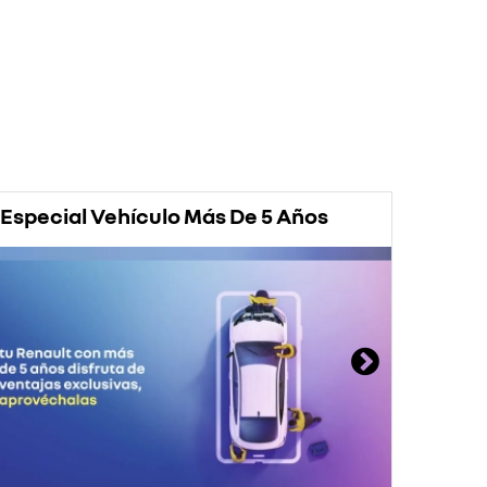
Especial Vehículo Más De 5 Años
Prom
Rena