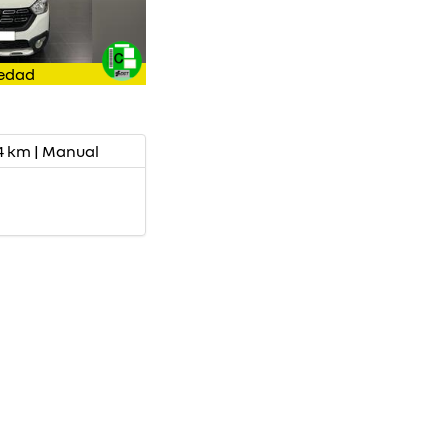
edad
114 km | Manual