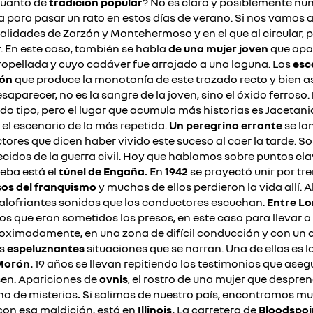
Cuanto de
tradición popular
? No es claro y posiblemente nu
a para pasar un rato en estos días de verano.
Si nos vamos 
ocalidades de Zarzón y Montehermoso y en el que al circular,
.
En este caso, también se habla
de una mujer joven
que apar
ropellada y cuyo cadáver fue arrojado a una laguna.
Los
esc
ión
que produce la monotonía de este trazado recto y bien as
parecer, no es la sangre de la joven, sino el óxido ferroso.
do tipo, pero el lugar que acumula más historias es Jacetani
l escenario de la más repetida.
Un peregrino errante
se la
res que dicen haber vivido este suceso al caer la tarde.
So
cidos de la guerra civil. Hoy que hablamos sobre puntos cla
ueba está el
túnel de Engaña.
En
1942
se proyectó unir por tr
sos del franquismo
y
muchos de ellos perdieron la vida allí. 
calofriantes sonidos que los conductores escuchan.
Entre Lo
los que eran sometidos los presos, en este caso para llevar 
oximadamente, en una zona de difícil conducción y con un al
as
espeluznantes
situaciones que se narran. Una de ellas es l
Morón.
19 años se llevan repitiendo los testimonios que asegu
en.
Apariciones de
ovnis
, el rostro de una mujer que despre
ena de misterios
.
Si salimos de nuestro país, encontramos m
on esa maldición, está en
Illinois.
La carretera de
Bloodspoi