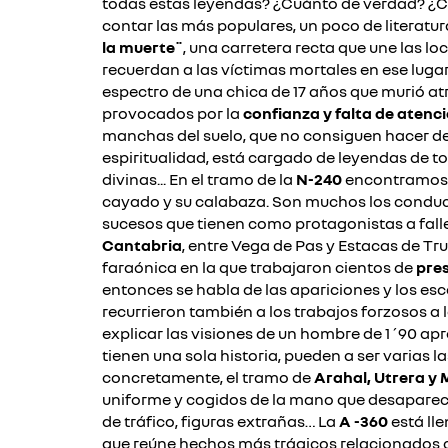
todas estas leyendas? ¿Cuánto de verdad? ¿
contar las más populares, un poco de literatur
la muerte¨
, una carretera recta que une las l
recuerdan a las víctimas mortales en ese lugar
espectro de una chica de 17 años que murió at
provocados por la
confianza y falta de
atenc
manchas del suelo, que no consiguen hacer desa
espiritualidad, está cargado de leyendas de to
divinas... En el tramo de la
N-240
encontramos e
cayado y su calabaza. Son muchos los conducto
sucesos que tienen como protagonistas a falle
Cantabria
, entre Vega de Pas y Estacas de Tr
faraónica en la que trabajaron cientos de
pre
entonces se habla de las apariciones y los es
recurrieron también a los trabajos forzosos a 
explicar las visiones de un hombre de 1´90 apr
tienen una sola historia, pueden a ser varias l
concretamente, el tramo de
Arahal, Utrera y 
uniforme y cogidos de la mano que desaparec
de tráfico, figuras extrañas… La
A -360
está ll
que reúne hechos más trágicos relacionados c