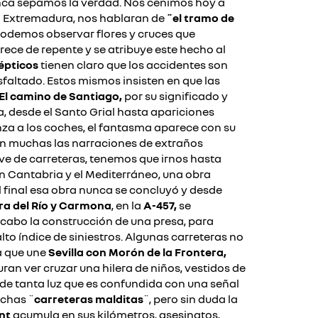
nca sepamos la verdad.
Nos ceñimos hoy a
a Extremadura, nos hablaran de
¨el tramo de
 podemos observar flores y cruces que
ece de repente y se atribuye este hecho al
épticos
tienen claro que los accidentes son
faltado. Estos mismos insisten en que las
El camino de Santiago,
por su significado y
a, desde el Santo Grial hasta apariciones
nza a los coches, el fantasma aparece con su
n muchas las narraciones de extraños
ve de carreteras, tenemos que irnos hasta
en Cantabria y el Mediterráneo, una obra
Al final esa obra nunca se concluyó y desde
ra del Río y Carmona
, en la
A-457,
se
a cabo la construcción de una presa, para
to índice de siniestros.
Algunas carreteras no
a que une
Sevilla con Morón de la Frontera,
ran ver cruzar una hilera de niños, vestidos de
nde tanta luz que es confundida con una señal
uchas ¨
carreteras malditas
¨, pero sin duda la
nt
acumula en sus kilómetros, asesinatos,