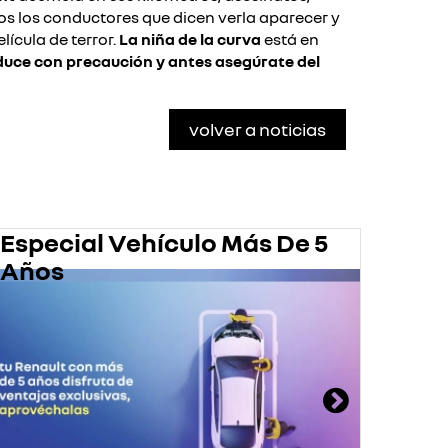
cos los conductores que dicen verla aparecer y
ícula de terror.
La niña de la curva
está en
uce con precaución y antes asegúrate del
volver a noticias
Especial Vehículo Más De 5
Pro
Años
En 