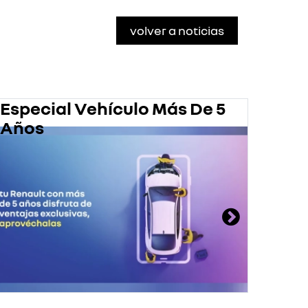
volver a noticias
Especial Vehículo Más De 5
Pro
Años
En 