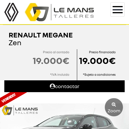
Togg
navi
RENAULT MEGANE
Zen
Precio al contado
Precio financiado
19.000€
19.000€
*IVA incluido
*Sujeto a condiciones
contactar
Zoom