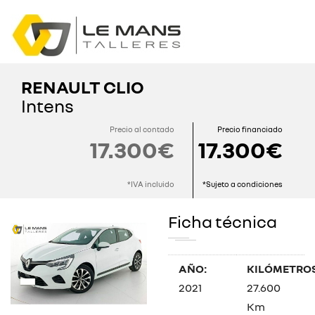
RENAULT CLIO
Intens
Precio al contado
Precio financiado
17.300€
17.300€
*IVA incluido
*Sujeto a condiciones
Ficha técnica
AÑO:
KILÓMETROS
2021
27.600
Km