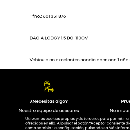
Tfno.: 601 351 876
DACIA LODGY 1.5 DCI 110CV
Vehículo en excelentes condiciones con 1 año d
¿Necesitas algo?
Pru
Nuestro equipo de asesores
No impor
responderán tus dudas
Utilizamos cookies propias y de terceros para permitir la 
ofrecidos en ella. Al pulsar el botón "Acepto" consiente
cómo cambiar la configuración, pulsando en
Más inform