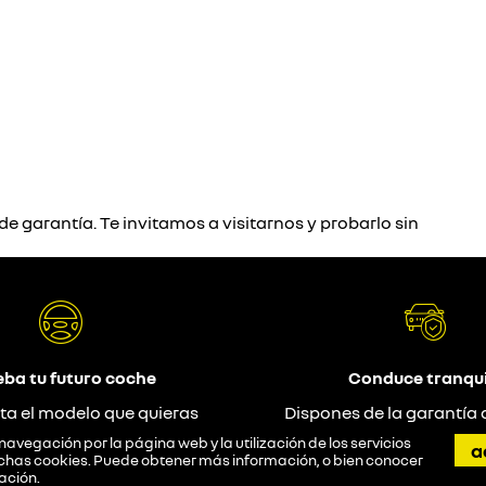
e garantía. Te invitamos a visitarnos y probarlo sin
eba tu futuro coche
Conduce tranqui
ta el modelo que quieras
Dispones de la garantía 
probar
navegación por la página web y la utilización de los servicios
a
 dichas cookies. Puede obtener más información, o bien conocer
ación
.