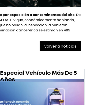
por exposición a contaminantes del aire
. De
de AECA-ITV que, económicamente hablando,
 que no
pasan la inspección la hubieran
aminación atmosférica se estiman en 485
volver a noticias
Especial Vehículo Más De 5
Pro
Años
En 