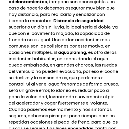
adelantamientos
, tampoco son aconsejables, en
caso de hacerlo debemos asegurar muy bien que
hay distancia, para realizarlo y señalizar con
tiempo la maniobra.
Distancia de seguridad
superior a un día sin lluvia, lo ideal sería el doble, ya
que con el pavimento mojado, la capacidad de
frenado no es igual. Uno de los accidentes más
comunes, son las colisiones por este motivo, en
ocasiones múltiples.
El
aquaplaning,
es otro de los
incidentes habituales, en zonas donde el agua
queda embalsada, en grandes charcos, las ruedas
del vehículo no pueden evacuarla, por eso el coche
se desliza y la sensación es, que perdemos el
control.
Si al ver el agua frenamos de forma brusca,
será un grave error, lo idóneo es reducir poco a
poco la velocidad, levantando suavemente el pie
del acelerador y coger fuertemente el volante.
Cuando pasemos ese momento y nos sintamos
seguros, debemos pisar por poco tiempo, pero en
repetidas ocasiones el pedal de freno, para que los
discos se sequen.
Las
luces encendidas,
tanto por