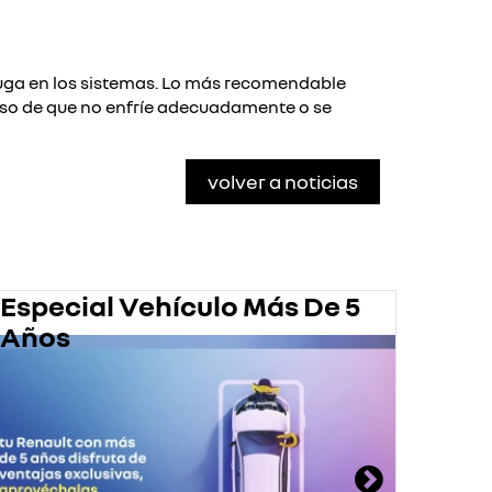
 fuga en los sistemas. Lo más recomendable
caso de que no enfríe adecuadamente o se
volver a noticias
Especial Vehículo Más De 5
Pro
Años
En 