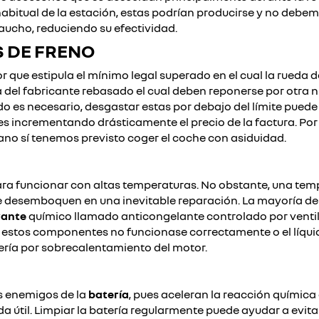
habitual de la estación, estas podrían producirse y no debe
caucho, reduciendo su efectividad.
S DE FRENO
 que estipula el mínimo legal superado en el cual la rueda d
 del fabricante rebasado el cual deben reponerse por otra 
ndo es necesario, desgastar estas por debajo del límite pued
 incrementando drásticamente el precio de la factura. Por e
no sí tenemos previsto coger el coche con asiduidad.
ara funcionar con altas temperaturas. No obstante, una te
e desemboquen en una inevitable reparación. La mayoría de l
rante
químico llamado anticongelante controlado por venti
e estos componentes no funcionase correctamente o el líquid
ería por sobrecalentamiento del motor.
s enemigos de la
batería
, pues aceleran la reacción química
 útil. Limpiar la batería regularmente puede ayudar a evita