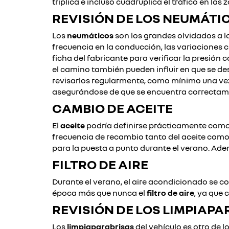
triplica e incluso cuadruplica el tráfico en la
REVISIÓN DE LOS NEUMÁTI
Los
neumáticos
son los grandes olvidados a l
frecuencia en la conducción, las variaciones c
ficha del fabricante para verificar la presió
el camino también pueden influir en que se de
revisarlos regularmente, como mínimo una vez
asegurándose de que se encuentra correctamen
CAMBIO DE ACEITE
El
aceite
podría definirse prácticamente como 
frecuencia de recambio tanto del aceite como de
para la puesta a punto durante el verano. Ad
FILTRO DE AIRE
Durante el verano, el aire acondicionado se co
época más que nunca el
filtro de aire
, ya que
REVISIÓN DE LOS LIMPIAP
Los
limpiaparabrisas
del vehículo es otro de 