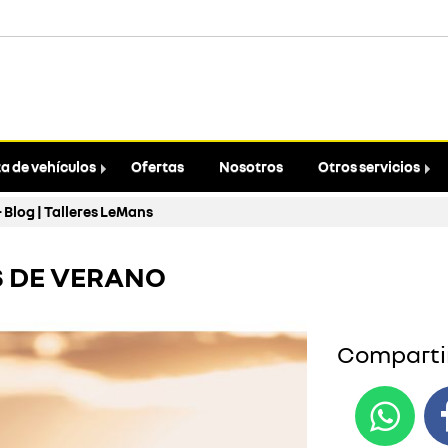
a de vehículos
Ofertas
Nosotros
Otros servicios
 Blog | Talleres LeMans
S DE VERANO
Compartir