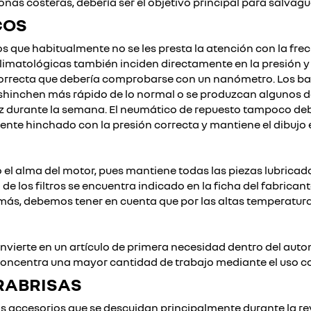
s zonas costeras, debería ser el objetivo principal para salvag
COS
os que habitualmente no se les presta la atención con la fre
limatológicas también inciden directamente en la presión y l
n correcta que debería comprobarse con un nanómetro. Los bac
shinchen más rápido de lo normal o se produzcan algunos def
 durante la semana. El neumático de repuesto tampoco deber
te hinchado con la presión correcta y mantiene el dibujo 
el alma del motor, pues mantiene todas las piezas lubricad
 los filtros se encuentra indicado en la ficha del fabricante 
emás, debemos tener en cuenta que por las altas temperatur
nvierte en un artículo de primera necesidad dentro del automó
 concentra una mayor cantidad de trabajo mediante el uso c
ARABRISAS
los accesorios que se descuidan principalmente durante la re