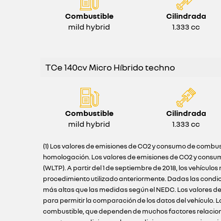
Combustible
Cilindrada
mild hybrid
1.333 cc
TCe 140cv Micro Híbrido techno
Combustible
Cilindrada
mild hybrid
1.333 cc
(1) Los valores de emisiones de CO2 y consumo de combust
homologación. Los valores de emisiones de CO2 y consum
(WLTP). A partir del 1 de septiembre de 2018, los vehíc
procedimiento utilizado anteriormente. Dadas las condi
más altas que las medidas según el NEDC. Los valores de
para permitir la comparación de los datos del vehículo.
combustible, que dependen de muchos factores relacionado