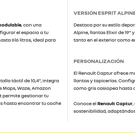
VERSIÓN ESPRIT ALPIN
 modulable
, con una
Destaca por su estilo depor
igurar el espacio a tu
Alpine, llantas Elixir de 19
ta 616 litros, ideal para
tanto en el exterior como en 
PERSONALIZACIÓN
El Renault Captur ofrece m
alla táctil de 10,4”, integra
llantas y tapicerías. Confi
le Maps, Waze, Amazon
como gris casiopea hasta 
 permite gestionar tu
os hasta encontrar tu coche
Conoce el
Renault Captur
,
sostenibilidad, adaptándose