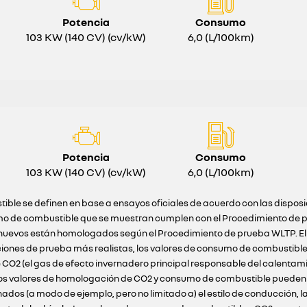
Potencia
Consumo
103 KW (140 CV) (cv/kW)
6,0 (L/100km)
Potencia
Consumo
103 KW (140 CV) (cv/kW)
6,0 (L/100km)
ible se definen en base a ensayos oficiales de acuerdo con las dispos
o de combustible que se muestran cumplen con el Procedimiento de pr
ulos nuevos están homologados según el Procedimiento de prueba WLTP. E
ciones de prueba más realistas, los valores de consumo de combustibl
 CO2 (el gas de efecto invernadero principal responsable del calentam
 Los valores de homologación de CO2 y consumo de combustible pueden n
s (a modo de ejemplo, pero no limitado a) el estilo de conducción, la 