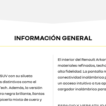
INFORMACIÓN GENERAL
El interior del Renault Ark
materiales refinados, techo
alta fidelidad. La pantalla 
 SUV con su silueta
conectividad inalámbrica 
os distintivos como el
un acceso intuitivo a tus a
-Tech. Además, la versión
cargador inalámbrico par
a negra brillante, llantas
apicería mixta de cuero y
ESPACIO Y VERSATILID