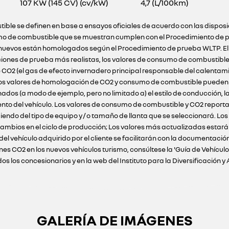
107 KW (145 CV) (cv/kW)
4,7 (L/100km)
ible se definen en base a ensayos oficiales de acuerdo con las dispos
o de combustible que se muestran cumplen con el Procedimiento de pr
ulos nuevos están homologados según el Procedimiento de prueba WLTP. E
ciones de prueba más realistas, los valores de consumo de combustibl
 CO2 (el gas de efecto invernadero principal responsable del calentam
 Los valores de homologación de CO2 y consumo de combustible pueden n
s (a modo de ejemplo, pero no limitado a) el estilo de conducción, la 
ento del vehículo. Los valores de consumo de combustible y CO2 reportad
iendo del tipo de equipo y / o tamaño de llanta que se seleccionará. Lo
ambios en el ciclo de producción; Los valores más actualizadas estarán 
 del vehículo adquirido por el cliente se facilitarán con la documenta
nes CO2 en los nuevos vehículos turismo, consúltese la 'Guía de Vehícu
 los concesionarios y en la web del Instituto para la Diversificación y 
GALERÍA DE IMÁGENES