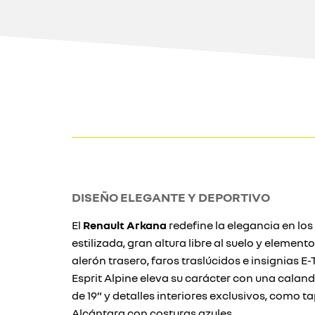
DISEÑO ELEGANTE Y DEPORTIVO
El
Renault Arkana
redefine la elegancia en los
estilizada, gran altura libre al suelo y element
alerón trasero, faros traslúcidos e insignias E
Esprit Alpine eleva su carácter con una calandr
de 19” y detalles interiores exclusivos, como t
Alcántara con costuras azules.