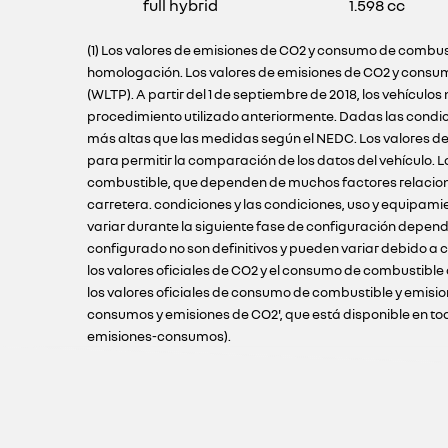
full hybrid
1.598 cc
(1) Los valores de emisiones de CO2 y consumo de combust
homologación. Los valores de emisiones de CO2 y consum
(WLTP). A partir del 1 de septiembre de 2018, los vehíc
procedimiento utilizado anteriormente. Dadas las condi
más altas que las medidas según el NEDC. Los valores de
para permitir la comparación de los datos del vehículo.
combustible, que dependen de muchos factores relacionado
carretera. condiciones y las condiciones, uso y equipami
variar durante la siguiente fase de configuración depend
configurado no son definitivos y pueden variar debido a c
los valores oficiales de CO2 y el consumo de combustible
los valores oficiales de consumo de combustible y emisio
consumos y emisiones de CO2', que está disponible en todos
emisiones-consumos).