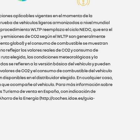
iciones aplicables vigentes en el momento de la
ueba de vehículos ligeros armonizados a nivel mundial
l procedimiento WLTP reemplaza el ciclo NEDC, que era el
e y emisiones de CO2 según el WLTP son generalmente
iento global) y el consumo de combustible se muestran
o reflejar los valores reales de CO2 y consumo de
ruta elegida, las condiciones meteorológicas y la
as se refieren a la versión básica del vehículo y pueden
s valores de CO2 y el consumo de combustible del vehículo
disponibles en el distribuidor elegido. En cualquier caso,
ción que acompañe al vehículo. Para más información sobre
los Turismo de venta en España, con indicación de
Ahorro de la Energía (http://coches.idae.es/guia-