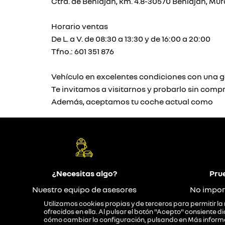
Ctra. de Beniaján, km. 4.8-30570 Beniaján, Mur
Horario ventas
De L. a V. de 08:30 a 13:30 y de 16:00 a 20:00
Tfno.: 601 351 876
Vehículo en excelentes condiciones con una g
Te invitamos a visitarnos y probarlo sin comp
Además, aceptamos tu coche actual como
¿Necesitas algo?
Pru
Nuestro equipo de asesores
No impor
responderán tus dudas
Utilizamos cookies propias y de terceros para permitir la 
ofrecidos en ella. Al pulsar el botón "Acepto" consiente
cómo cambiar la configuración, pulsando en
Más inform