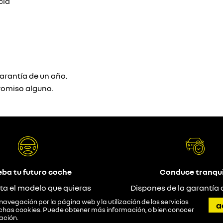
cia
arantía de un año.
romiso alguno.
eba tu futuro coche
Conduce tranqui
ta el modelo que quieras
Dispones de la garantía 
probar
navegación por la página web y la utilización de los servicios
a
 dichas cookies. Puede obtener más información, o bien conocer
ación
.