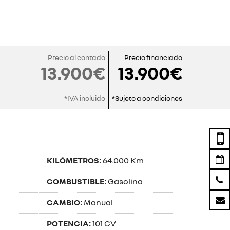
Precio al contado
Precio financiado
13.900€
13.900€
*IVA incluido
*Sujeto a condiciones
KILÓMETROS:
64.000 Km
COMBUSTIBLE:
Gasolina
CAMBIO:
Manual
POTENCIA:
101 CV