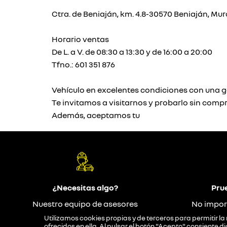
Ctra. de Beniaján, km. 4.8-30570 Beniaján, Mur
Horario ventas
De L. a V. de 08:30 a 13:30 y de 16:00 a 20:00
Tfno.: 601 351 876
Vehículo en excelentes condiciones con una g
Te invitamos a visitarnos y probarlo sin comp
Además, aceptamos tu
¿Necesitas algo?
Pru
Nuestro equipo de asesores
No impor
responderán tus dudas
Utilizamos cookies propias y de terceros para permitir la 
ofrecidos en ella. Al pulsar el botón "Acepto" consiente