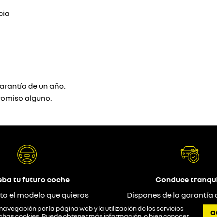
cia
arantía de un año.
romiso alguno.
eba tu futuro coche
Conduce tranqui
ta el modelo que quieras
Dispones de la garantía 
probar
navegación por la página web y la utilización de los servicios
a
 dichas cookies. Puede obtener más información, o bien conocer